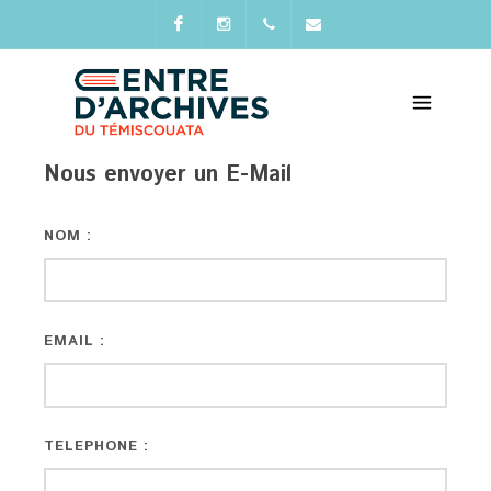
Facebook
Instagram
+418
direction@archivestemiscouat
899-
6725
Nous envoyer un E-Mail
NOM :
EMAIL :
TELEPHONE :